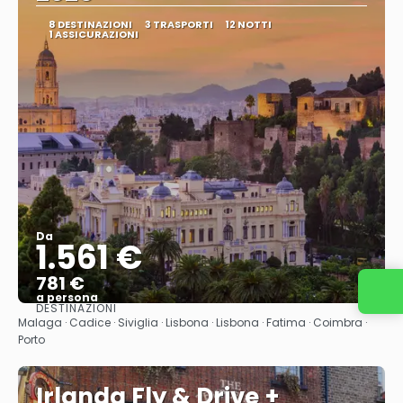
8 DESTINAZIONI
3 TRASPORTI
12 NOTTI
1 ASSICURAZIONI
Da
1.561 €
781 €
Contattaci
a persona
DESTINAZIONI
Vedere
Malaga · Cadice · Siviglia · Lisbona · Lisbona · Fatima · Coimbra ·
Porto
Irlanda Fly & Drive +