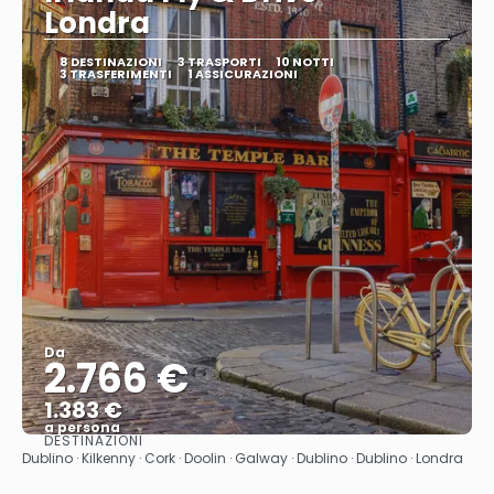
Londra
8 DESTINAZIONI
3 TRASPORTI
10 NOTTI
3 TRASFERIMENTI
1 ASSICURAZIONI
Da
2.766 €
1.383 €
a persona
DESTINAZIONI
Vedere
Dublino · Kilkenny · Cork · Doolin · Galway · Dublino · Dublino · Londra