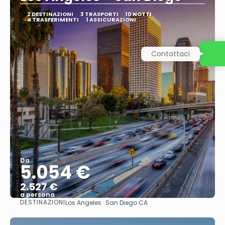
2 DESTINAZIONI
3 TRASPORTI
10 NOTTI
4 TRASFERIMENTI
1 ASSICURAZIONI
Contattaci
Da
5.054 €
2.527 €
a persona
DESTINAZIONI
Los Angeles · San Diego CA
Vedere