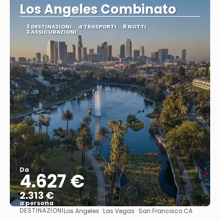
Los Angeles Combinato
3 DESTINAZIONI
4 TRASPORTI
8 NOTTI
3 ASSICURAZIONI
Da
4.627 €
2.313 €
a persona
DESTINAZIONI
Los Angeles · Las Vegas · San Francisco CA
Vedere