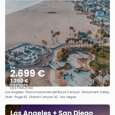
Da
2.699 €
1.350 €
a persona
DESTINAZIONI
Vedere
Los Angeles · Parco nazionale del Bryce Canyon · Monument Valley,
Utah · Page AZ · Grand Canyon AZ · Las Vegas
Los Angeles + San Diego