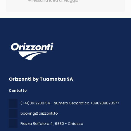
nessuna idea di viaggio
Orizzonti by Tuamotus SA
Contatto
(+41)0912280154 - Numero Geografico +390289828577
booking@orizzonti.to
Piazza Boffalora 4
, 6830 - Chiasso