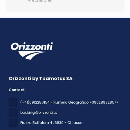
recherche.
Orizzonti by Tuamotus SA
Contact
(+41)0912280154 - Numero Geografico +390289828577
booking@orizzonti.to
Piazza Boffalora 4
, 6830 - Chiasso