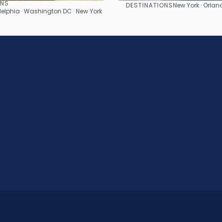
ONS
DESTINATIONS
New York · Orlan
Afficher
Afficher
delphia · Washington DC · New York