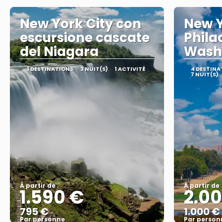
New York City con
New Y
escursione cascate
Phila
del Niagara
Wash
1 DESTINATIONS
3 NUIT(S)
1 ACTIVITÉ
4 DESTINA
7 NUIT(S)
À partir de
À partir de
1.590 €
2.0
795 €
1.000 €
Par personne
Par person