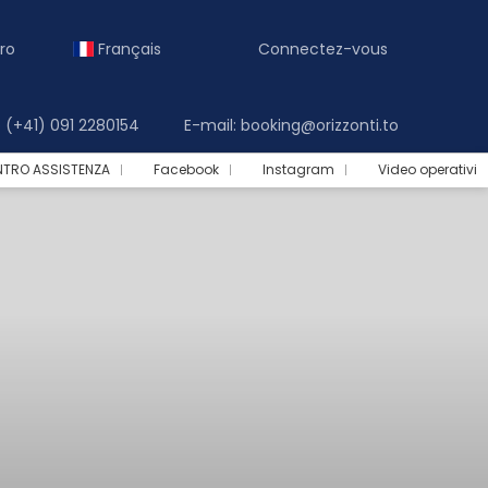
ro
Français
Connectez-vous
(+41) 091 2280154
E-mail: booking@orizzonti.to
NTRO ASSISTENZA
Facebook
Instagram
Video operativi