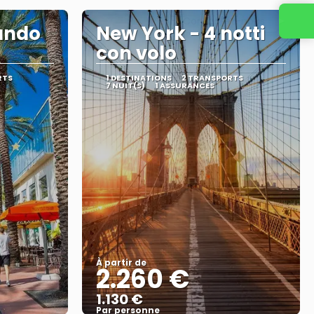
Contactez-nous
ando
New York - 4 notti
con volo
RTS
1 DESTINATIONS
2 TRANSPORTS
7 NUIT(S)
1 ASSURANCES
À partir de
2.260 €
1.130 €
Par personne