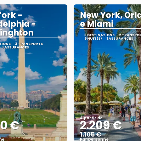
ork -
New York, Orl
delphia -
e Miami
inghton
3 DESTINATIONS
2 TRANSPO
6 NUIT(S)
1 ASSURANCES
TIONS
3 TRANSPORTS
1 ASSURANCES
À partir de
00 €
2.209 €
1.105 €
ne
Par personne