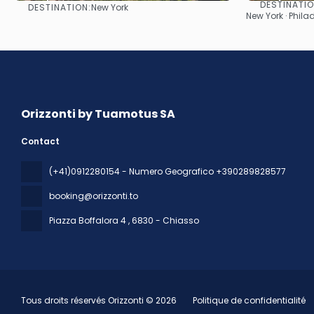
DESTINATI
DESTINATION:
New York
Afficher
New York · Phila
Orizzonti by Tuamotus SA
Contact
(+41)0912280154 - Numero Geografico +390289828577
booking@orizzonti.to
Piazza Boffalora 4
, 6830 - Chiasso
Tous droits réservés Orizzonti © 2026
Politique de confidentialité