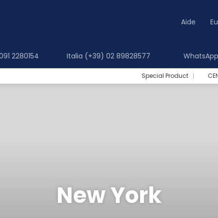
Aide
Eu
 091 2280154
Italia (+39) 02 89828577
WhatsApp 
Special Product
CE
New York