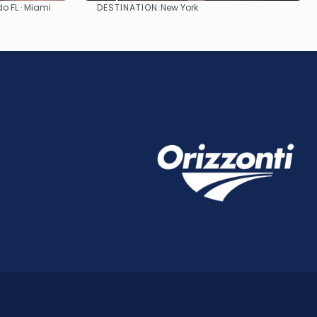
DESTINATION:
do FL · Miami
New York
Afficher