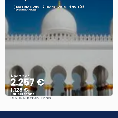
1 DESTINATIONS
2 TRANSPORTS
6 NUIT(S)
1 ASSURANCES
À partir de
2.257 €
1.128 €
Par personne
DESTINATION:
Abu Dhabi
Afficher