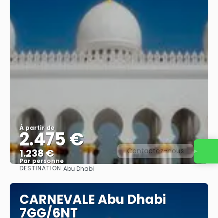
À partir de
2.475 €
Contactez-nous
1.238 €
Par personne
DESTINATION:
Abu Dhabi
Afficher
CARNEVALE Abu Dhabi
7GG/6NT