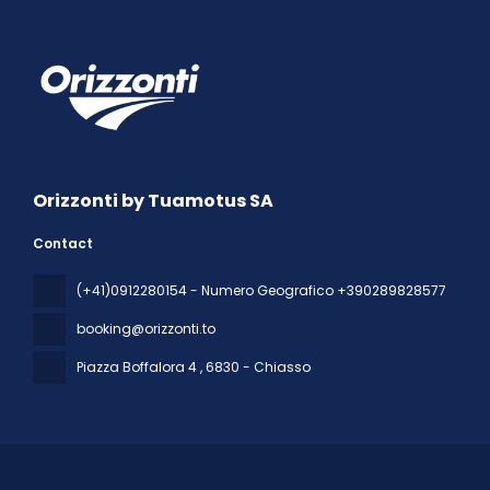
Orizzonti by Tuamotus SA
Contact
(+41)0912280154 - Numero Geografico +390289828577
booking@orizzonti.to
Piazza Boffalora 4
, 6830 - Chiasso