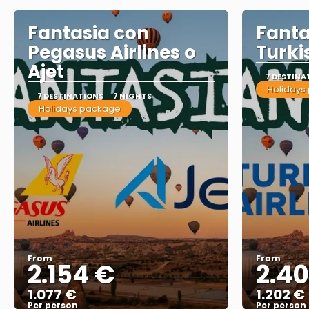
Fantasia con
Fanta
Pegasus Airlines o
Turki
Ajet
7 DESTINA
Holidays
7 DESTINATIONS
7 NIGHTS
Holidays package
From
From
2.154 €
2.4
1.077 €
1.202 €
Per person
Per person