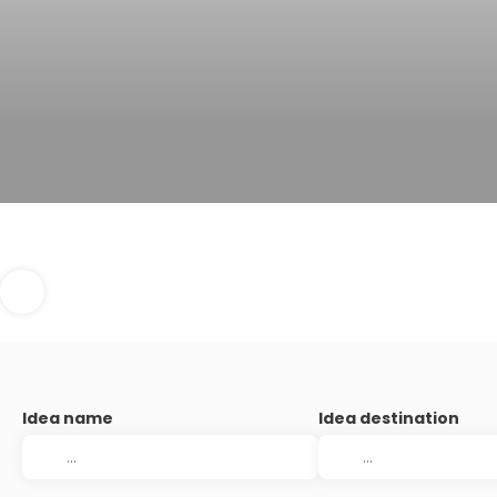
Idea name
Idea destination