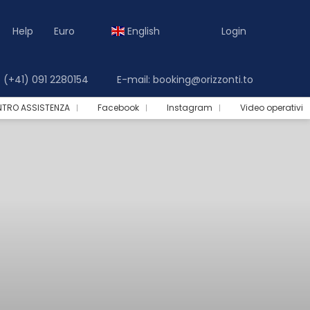
Help
Euro
English
Login
(+41) 091 2280154
E-mail: booking@orizzonti.to
NTRO ASSISTENZA
Facebook
Instagram
Video operativi