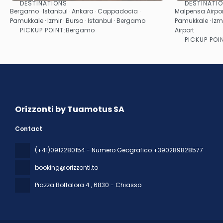
DESTINATIONS
DESTINATI
See
Bergamo · Istanbul · Ankara · Cappadocia ·
Malpensa Airport
Pamukkale · Izmir · Bursa · Istanbul · Bergamo
Pamukkale · Izmi
PICKUP POINT:
Bergamo
Airport
PICKUP POI
Orizzonti by Tuamotus SA
Contact
(+41)0912280154 - Numero Geografico +390289828577
booking@orizzonti.to
Piazza Boffalora 4
, 6830 - Chiasso