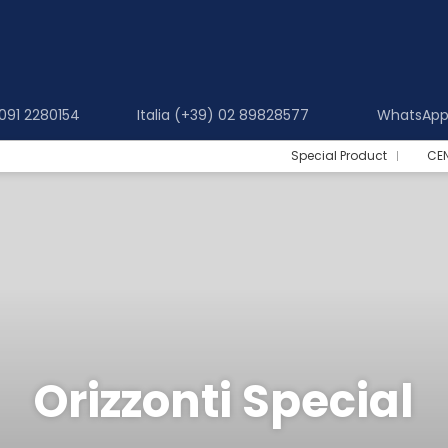
 091 2280154
Italia (+39) 02 89828577
WhatsApp 
Special Product
CE
Orizzonti Special