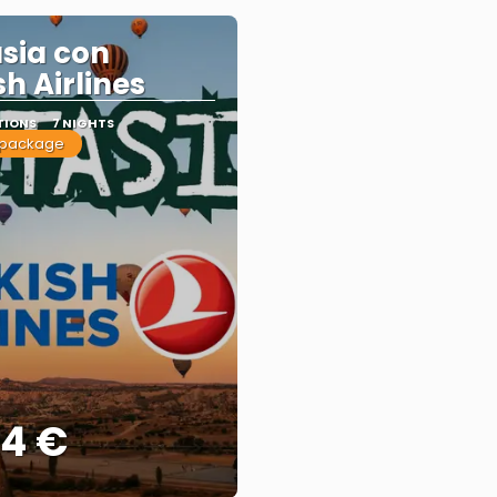
sia con
sh Airlines
TIONS
7 NIGHTS
 package
04 €