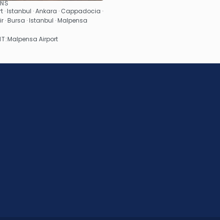
ONS
See
 · Istanbul · Ankara · Cappadocia ·
r · Bursa · Istanbul · Malpensa
NT:
Malpensa Airport