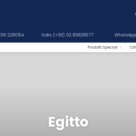
 091 2280154
Italia (+39) 02 89828577
WhatsApp 
Prodotti Speciali
CE
Egitto