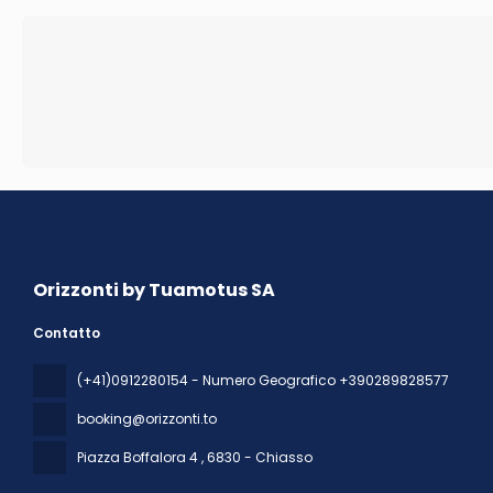
Orizzonti by Tuamotus SA
Contatto
(+41)0912280154 - Numero Geografico +390289828577
booking@orizzonti.to
Piazza Boffalora 4
, 6830 - Chiasso