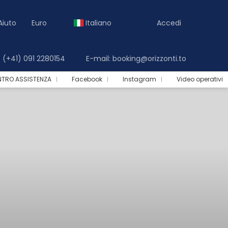
Aiuto
Euro
Italiano
Accedi
(+41) 091 2280154
E-mail: booking@orizzonti.to
NTRO ASSISTENZA
Facebook
Instagram
Video operativi