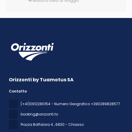
nessuna idea di viaggio
Orizzonti by Tuamotus SA
Contatto
(+41)0912280154 - Numero Geografico +390289828577
booking@orizzonti.to
Piazza Boffalora 4
, 6830 - Chiasso