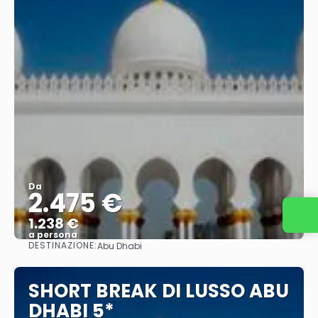
Da
2.475 €
Contattaci
1.238 €
a persona
DESTINAZIONE:
Abu Dhabi
Vedere
SHORT BREAK DI LUSSO ABU
DHABI 5*