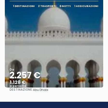
1 DESTINAZIONI
2 TRASPORTI
6 NOTTI
1 ASSICURAZIONI
Da
2.257 €
1.128 €
a persona
DESTINAZIONE:
Abu Dhabi
Vedere