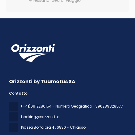
nessuna idea di viaggio
Orizzonti by Tuamotus SA
Contatto
(+41)0912280154 - Numero Geografico +390289828577
booking@orizzonti.to
Piazza Boffalora 4
, 6830 - Chiasso