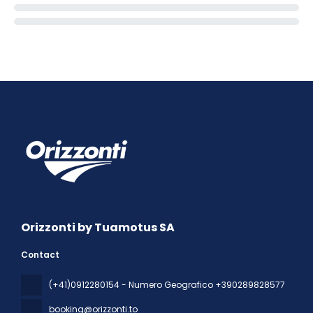
Orizzonti by Tuamotus SA
Contact
(+41)0912280154 - Numero Geografico +390289828577
booking@orizzonti.to