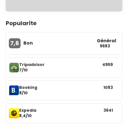
Popularite
Général
7,6
Bon
9683
Tripadvisor
4959
7/10
Booking
1083
8/10
Expedia
3641
8,4/10