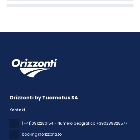
Orizzonti by Tuamotus SA
Kontakt
(+41)0912280154 - Numero Geografico +390289828577
booking@orizzonti.to