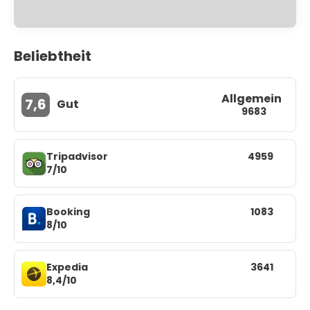
Beliebtheit
Allgemein
7,6
Gut
9683
Tripadvisor
4959
7/10
Booking
1083
8/10
Expedia
3641
8,4/10