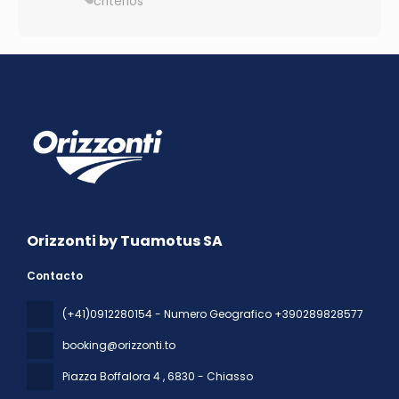
criterios
Orizzonti by Tuamotus SA
Contacto
(+41)0912280154 - Numero Geografico +390289828577
booking@orizzonti.to
Piazza Boffalora 4
, 6830 - Chiasso