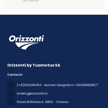
criterios
Orizzonti by Tuamotus SA
Contacto
(+41)0912280154 - Numero Geografico +390289828577
booking@orizzonti.to
Piazza Boffalora 4
, 6830 - Chiasso