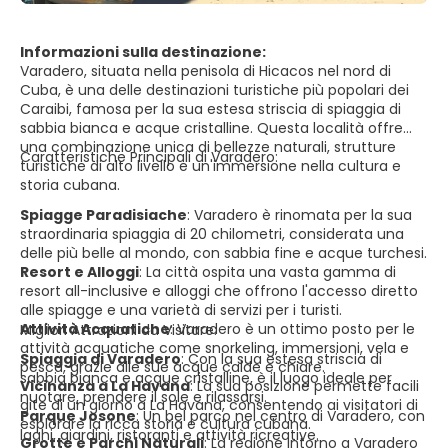
Informazioni sulla destinazione:
Varadero, situata nella penisola di Hicacos nel nord di
Cuba, è una delle destinazioni turistiche più popolari dei
Caraibi, famosa per la sua estesa striscia di spiaggia di
sabbia bianca e acque cristalline. Questa località offre
una combinazione unica di bellezze naturali, strutture
Caratteristiche Principali di Varadero:
turistiche di alto livello e un'immersione nella cultura e
storia cubana.
Spiagge Paradisiache
:
Varadero è rinomata per la sua
straordinaria spiaggia di 20 chilometri, considerata una
delle più belle al mondo, con sabbia fine e acque turchesi.
Resort e Alloggi
:
La città ospita una vasta gamma di
resort all-inclusive e alloggi che offrono l'accesso diretto
alle spiagge e una varietà di servizi per i turisti.
Attività Acquatiche
:
Varadero è un ottimo posto per le
Migliori Attrazioni da Visitare:
attività acquatiche come snorkeling, immersioni, vela e
Spiaggia di Varadero
:
Con la sua estesa striscia di
pesca, grazie alle sue acque calde e chiare.
sabbia bianca e acque cristalline, è il luogo ideale per
Vicinanza a La Havana
:
La sua posizione permette facili
nuotare, prendere il sole e rilassarsi.
gite di un giorno a La Havana, consentendo ai visitatori di
Parque Josone
:
Un bel parco nel centro di Varadero, con
esplorare la ricca storia e cultura cubana.
laghi, giardini, ristoranti e attività ricreative.
Grotte e Parchi Naturali
:
La regione intorno a Varadero