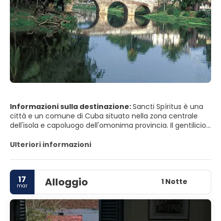
Informazioni sulla destinazione:
Sancti Spíritus è una
città e un comune di Cuba situato nella zona centrale
dell'isola e capoluogo dell'omonima provincia. Il gentilicio
che corrisponde ai suoi abitanti è "spiriti" - "spiriti" e anche
"yayaberas" - "yayaberos".
Ulteriori informazioni
17
Alloggio
1 Notte
mar