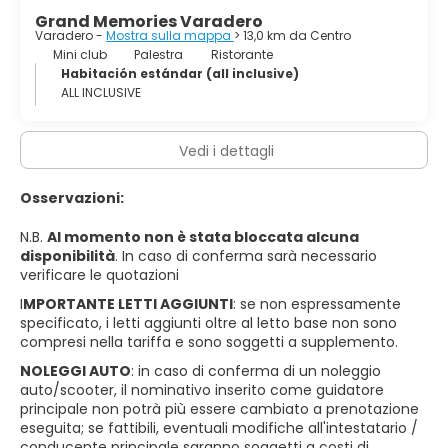
Grand Memories Varadero
Varadero -
Mostra sulla mappa
> 13,0 km da Centro
Mini club
Palestra
Ristorante
Habitación estándar (all inclusive)
ALL INCLUSIVE
Vedi i dettagli
Osservazioni:
N.B.
Al momento non è stata bloccata alcuna
disponibilità
. In caso di conferma sarà necessario
verificare le quotazioni
I
MPORTANTE LETTI AGGIUNTI
: se non espressamente
specificato, i letti aggiunti oltre al letto base non sono
compresi nella tariffa e sono soggetti a supplemento.
NOLEGGI AUTO
: in caso di conferma di un noleggio
auto/scooter, il nominativo inserito come guidatore
principale non potrà più essere cambiato a prenotazione
eseguita; se fattibili, eventuali modifiche all'intestatario /
conducente principale saranno soggetti a costi di