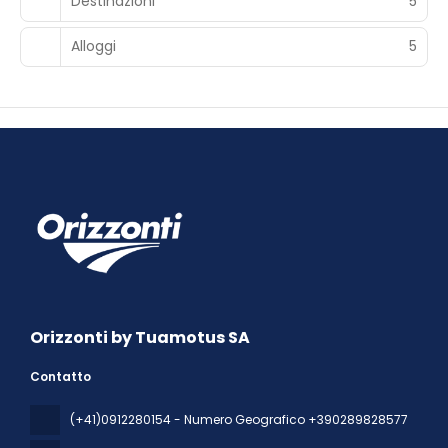
Destinazioni
5
Alloggi
5
Orizzonti by Tuamotus SA
Contatto
(+41)0912280154 - Numero Geografico +390289828577