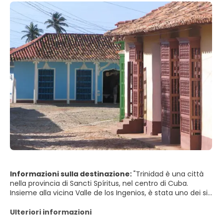
Informazioni sulla destinazione:
"Trinidad è una città
nella provincia di Sancti Spíritus, nel centro di Cuba.
Insieme alla vicina Valle de los Ingenios, è stata uno dei siti
patrimonio mondiale dell'UNESCO dal 1988. Le cascate
appena fuori dalla città di Topes de Collantes sono belle.
Ulteriori informazioni
Questi sono accessibili in auto o prendendo uno dei tour