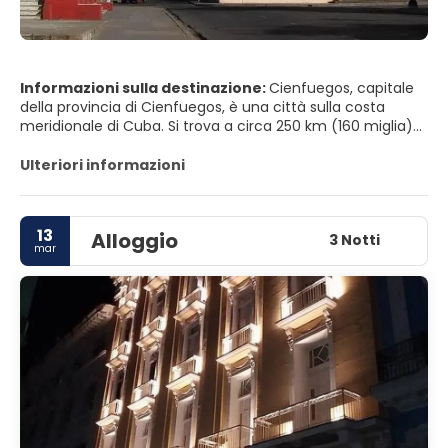
Informazioni sulla destinazione:
Cienfuegos, capitale
della provincia di Cienfuegos, è una città sulla costa
meridionale di Cuba. Si trova a circa 250 km (160 miglia)
da L'Avana e ha una popolazione di 150.000. La città è
soprannominata La Perla del Sur (Perla del Sud).
Ulteriori informazioni
Cienfuegos si traduce letteralmente in "cento fuochi",
che significa "cento", fuegos che significa "fuochi".
13
Alloggio
3 Notti
mar