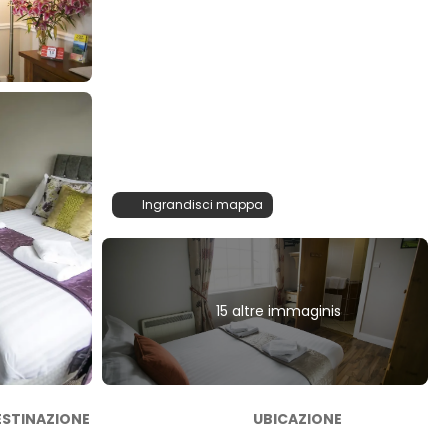
Ingrandisci mappa
15 altre immaginis
ESTINAZIONE
UBICAZIONE