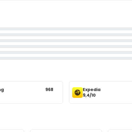
ng
968
Expedia
9,4/10