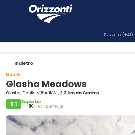
Svizzera (+41)
Indietro
Doolin
Glasha Meadows
Glasha, Doolin V95A9KW
, 2,3 km da Centro
Superbo
9,1
1110
Vedi i punteggi