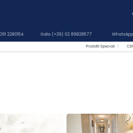
 091 2280154
Italia (+39) 02 89828577
WhatsApp 
Prodotti Speciali
CE