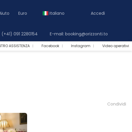
Aiuto
Euro
Italiano
Accedi
(+41) 091 2280154
E-mail: booking@orizzonti.to
NTRO ASSISTENZA
Facebook
Instagram
Video operativi
Condividi