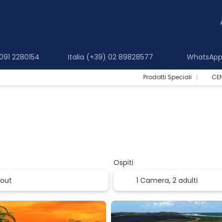
 091 2280154
Italia (+39) 02 89828577
WhatsApp 
Prodotti Speciali
CE
Ospiti
1 Camera,
2 adulti