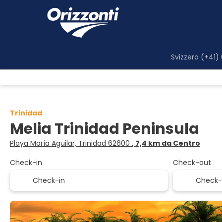
Svizzera (+41)
Trinidad
Melia Trinidad Peninsula
Playa María Aguilar, Trinidad 62600
, 7,4 km da Centro
Check-in
Check-out