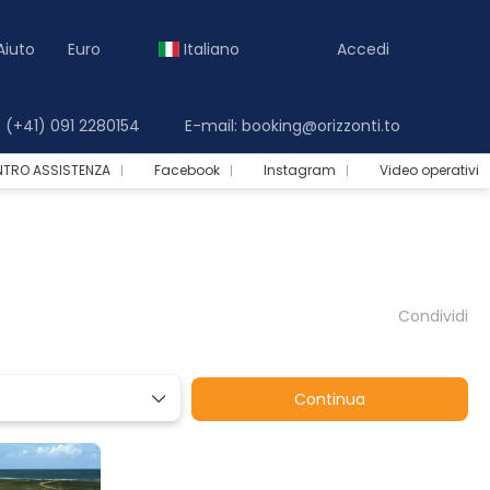
Aiuto
Euro
Italiano
Accedi
(+41) 091 2280154
E-mail: booking@orizzonti.to
NTRO ASSISTENZA
Facebook
Instagram
Video operativi
Condividi
Continua