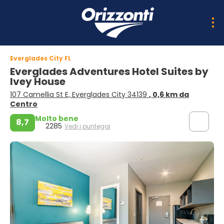
Everglades City FL
Everglades Adventures Hotel Suites by
Ivey House
107 Camellia St E, Everglades City 34139
, 0,6 km da
Centro
Molto bene
8,7
2285
Vedi i punteggi