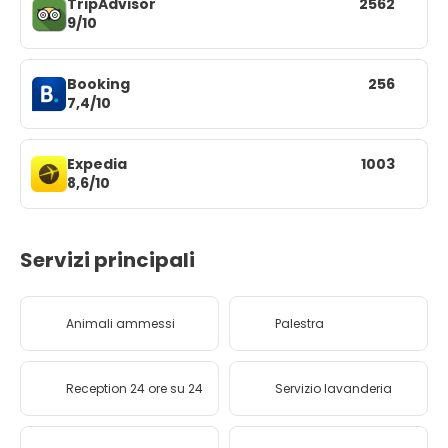
TripAdvisor
2562
9/10
Booking
256
7,4/10
Expedia
1003
8,6/10
Servizi principali
Animali ammessi
Palestra
Reception 24 ore su 24
Servizio lavanderia