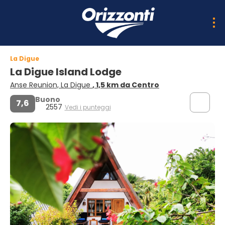
La Digue
La Digue Island Lodge
Anse Reunion, La Digue
, 1,5 km da Centro
Buono
7,6
2557
Vedi i punteggi