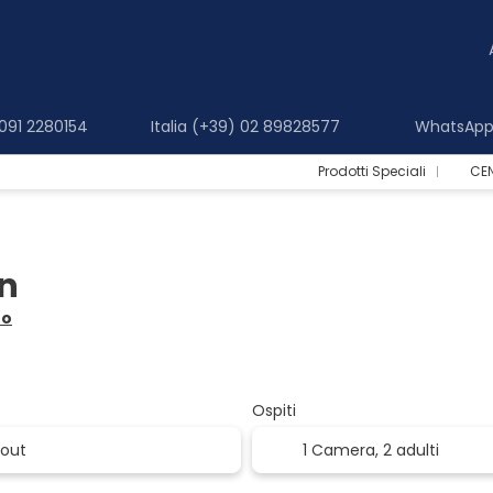
 091 2280154
Italia (+39) 02 89828577
WhatsApp 
Prodotti Speciali
CE
nn
ro
Ospiti
1 Camera,
2 adulti