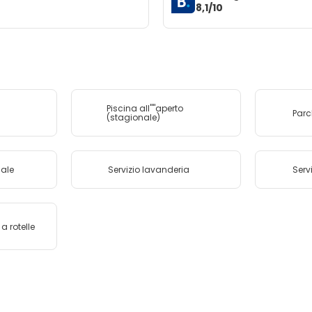
8,1/10
Piscina all''''aperto
Par
(stagionale)
uale
Servizio lavanderia
Serv
a rotelle