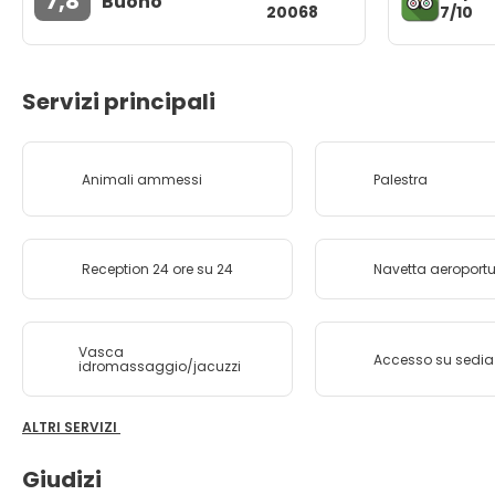
7,8
Buono
7/10
20068
Servizi principali
Animali ammessi
Palestra
Reception 24 ore su 24
Navetta aeroport
Vasca
Accesso su sedia 
idromassaggio/jacuzzi
ALTRI SERVIZI
Giudizi