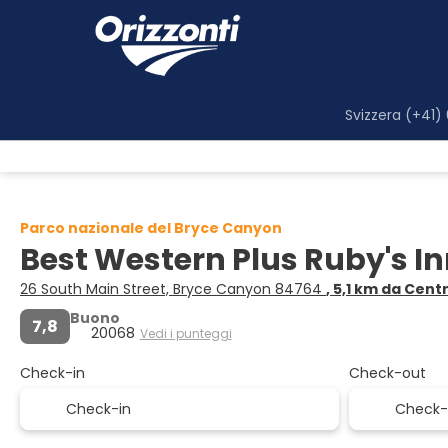
Svizzera (+41)
Parco nazionale del Bryce Canyon
Best Western Plus Ruby's I
26 South Main Street, Bryce Canyon 84764
, 5,1 km da Cent
Buono
7,8
20068
Vedi i punteggi
Check-in
Check-out