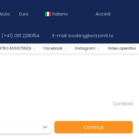
Aiuto
Euro
Italiano
Accedi
(+41) 091 2280154
E-mail: booking@orizzonti.to
NTRO ASSISTENZA
Facebook
Instagram
Video operativi
Condividi
Continua