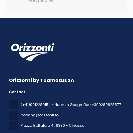
recherche.
Orizzonti by Tuamotus SA
Contact
(+41)0912280154 - Numero Geografico +390289828577
booking@orizzonti.to
Piazza Boffalora 4
, 6830 - Chiasso