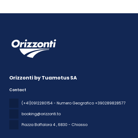
Orizzonti by Tuamotus SA
Contact
(+41)0912280154 - Numero Geografico +390289828577
booking@orizzonti.to
Piazza Boffalora 4
, 6830 - Chiasso