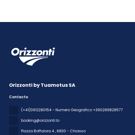
Orizzonti by Tuamotus SA
Contacto
(+41)0912280154 - Numero Geografico +390289828577
booking@orizzonti.to
Piazza Boffalora 4
, 6830 - Chiasso