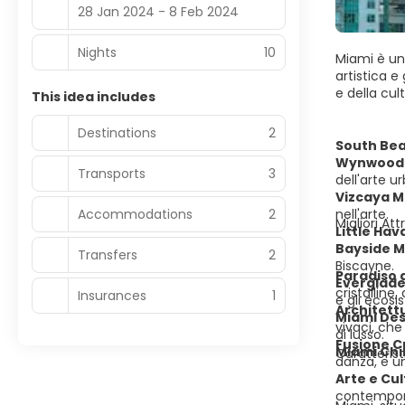
28 Jan 2024 - 8 Feb 2024
Nights
10
Miami è un
artistica e
e della cul
This idea includes
Destinations
2
South Be
Wynwood 
Transports
3
dell'arte u
Vizcaya 
Accommodations
2
nell'arte.
Migliori Att
Little Ha
Bayside M
Transfers
2
Biscayne.
Paradiso 
Everglade
cristalline
Insurances
1
e gli ecosis
Architett
Miami Des
vivaci, che
di lusso.
Fusione C
Miami Chi
Caratterist
danza, e u
Arte e Cu
contempor