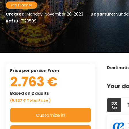
Trip Planner
Created:
Monday, November 20, 2023
-
Departure:
Sunday
Ref ID:
7128509
Destinati
price per person From
2.763 €
Your da
Based on 2 adults
(5.527 €
Total Price
)
28
Jan
Customize it!