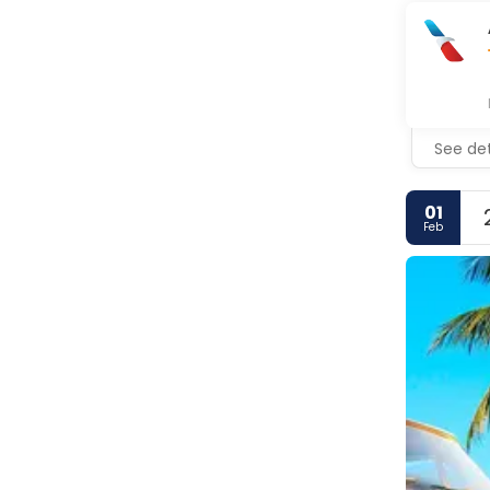
See det
01
Feb