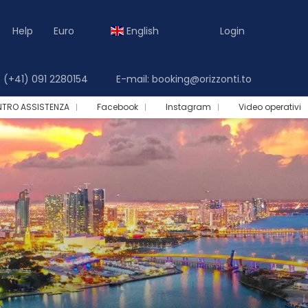
Help
Euro
English
Login
(+41) 091 2280154
E-mail: booking@orizzonti.to
NTRO ASSISTENZA
Facebook
Instagram
Video operativi