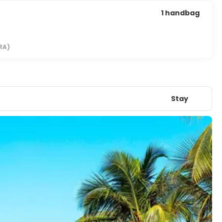
1 handbag
RA)
Stay