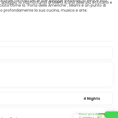
culturale famosa per le sue spiagge sabbiose, la vivace vita
 spiaggia, la vita notturna di Miami è una delle più eccitanti e
osciuta come la "Porta delle Americhe", Miami è un punto di
ano profondamente la sua cucina, musica e arte.
4 Nights
Very good
8
Contact us