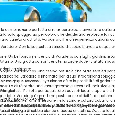
 la combinazione perfetta di relax caraibico e avventura cultura
illa sulla spiaggia sia per coloro che desiderano esplorare la ri
 e una varietà di attività, Varadero offre un'esperienza cubana a
 Varadero:
Con la sua estesa striscia di sabbia bianca e acque cris
one:
Un bel parco nel centro di Varadero, con laghi, giardini, ristor
aturno:
Una grotta con un cenote naturale dove i visitatori pos
razioni da Visitare:
ológica Varahicacos:
Una riserva naturale che offre sentieri per es
i.
radisiache:
Varadero è rinomata per la sua straordinaria spiaggia
o:
Una gita in barca a Cayo Blanco offre la possibilità di godere 
 fine e acque turchesi.
nate.
oggi:
La città ospita una vasta gamma di resort all-inclusive e al
l'Artigianato:
Perfetti per acquistare souvenir locali e opere d'a
r i turisti.
quatiche:
Varadero è un ottimo posto per le attività acquatiche c
iche Principali di Varadero:
a La Havana:
Per un'immersione nella storia e cultura cubana, u
e e chiare.
n'attrazione popolare dove i visitatori possono vedere spettacoli
a La Havana:
La sua posizione permette facili gite di un giorno a L
ituata nella penisola di Hicacos nel nord di Cuba, è una delle des
ltura cubana.
scia di spiaggia di sabbia bianca e acque cristalline. Questa loca