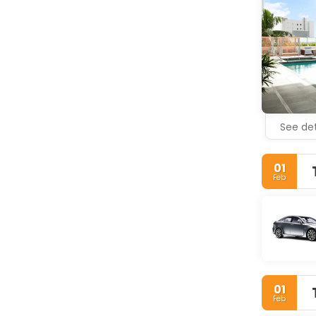
See det
01
Feb
01
Feb