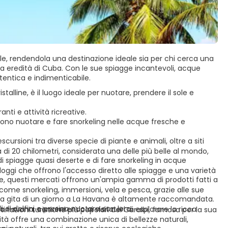
le, rendendola una destinazione ideale sia per chi cerca una
cca eredità di Cuba. Con le sue spiagge incantevoli, acque
utentica e indimenticabile.
talline, è il luogo ideale per nuotare, prendere il sole e
anti e attività ricreative.
sono nuotare e fare snorkeling nelle acque fresche e
cursioni tra diverse specie di piante e animali, oltre a siti
 di 20 chilometri, considerata una delle più belle al mondo,
di spiagge quasi deserte e di fare snorkeling in acque
loggi che offrono l'accesso diretto alle spiagge e una varietà
rte, questi mercati offrono un'ampia gamma di prodotti fatti a
ome snorkeling, immersioni, vela e pesca, grazie alle sue
na gita di un giorno a La Havana è altamente raccomandata.
 di delfini e persino nuotare con loro.
a Havana, consentendo ai visitatori di esplorare la ricca
tinazioni turistiche più popolari dei Caraibi, famosa per la sua
lità offre una combinazione unica di bellezze naturali,