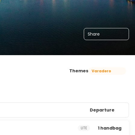
Share
Themes
Varadero
Departure
1 handbag
LITE