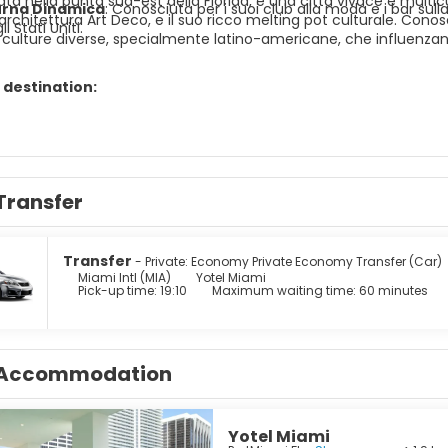
ata nella punta sud-est della Florida, è una città vivace e multi
urna Dinamica
:
Conosciuta per i suoi club alla moda e i bar sulla
'architettura Art Deco, e il suo ricco melting pot culturale. Con
i Stati Uniti.
i culture diverse, specialmente latino-americane, che influenz
 destination:
Transfer
Transfer
- Private: Economy Private Economy Transfer (Car)
Miami Intl (MIA)
Yotel Miami
Pick-up time: 19:10
Maximum waiting time: 60 minutes
Accommodation
Yotel Miami