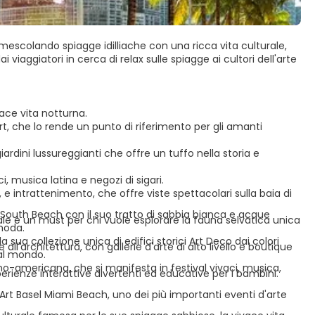
mescolando spiagge idilliache con una ricca vita culturale,
viaggiatori in cerca di relax sulle spiagge ai cultori dell'arte
ace vita notturna.
rt, che lo rende un punto di riferimento per gli amanti
ardini lussureggianti che offre un tuffo nella storia e
, musica latina e negozi di sigari.
 e intrattenimento, che offre viste spettacolari sulla baia di
 South Beach con il suo tratto di sabbia bianca e acque
le è un must per chi vuole esplorare la fauna selvatica unica
moda.
 sua collezione unica di edifici storici Art Deco dai colori
all'architettura, con gallerie d'arte di alto livello e boutique
 al mondo.
tino-americana, che si manifesta in festival vivaci, musica,
erienze interattive divertenti ed educative per i bambini.
 Art Basel Miami Beach, uno dei più importanti eventi d'arte