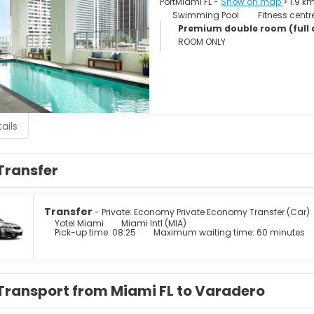
PortMiami FL -
Show on map
> 1.9 k
Swimming Pool
Fitness centr
Premium double room (full 
ROOM ONLY
ails
Transfer
Transfer
- Private: Economy Private Economy Transfer (Car)
Yotel Miami
Miami Intl (MIA)
Pick-up time: 08:25
Maximum waiting time: 60 minutes
Transport from Miami FL to Varadero