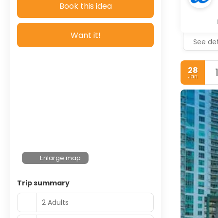
Book this idea
Want it!
See det
28
Jan
Enlarge map
Trip summary
2 Adults