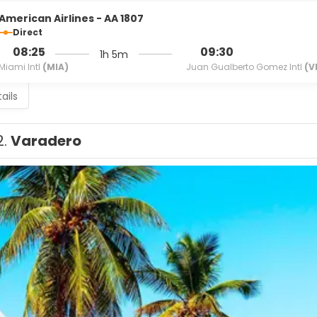
American Airlines - AA 1807
Direct
08:25
09:30
1h 5m
Miami Intl
(MIA)
Juan Gualberto Gomez Intl
(V
ails
2.
Varadero