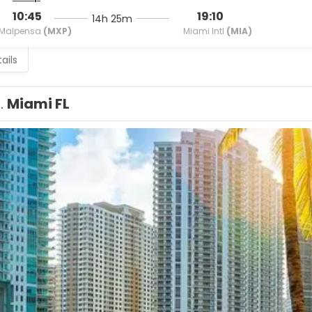
10:45
19:10
14h 25m
Malpensa
(MXP)
Miami Intl
(MIA)
ails
1.
Miami FL