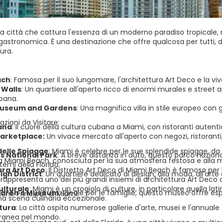
a città che cattura l'essenza di un moderno paradiso tropicale, 
 gastronomica. È una destinazione che offre qualcosa per tutti, dai 
tura.
ach
:
Famosa per il suo lungomare, l'architettura Art Deco e la viv
Walls
:
Un quartiere all'aperto ricco di enormi murales e street a
rbana.
Museum and Gardens
:
Una magnifica villa in stile europeo con gi
razioni da Visitare:
vana
:
Il cuore della cultura cubana a Miami, con ristoranti autentici
arketplace:
Un vivace mercato all'aperto con negozi, ristoranti,
delle Spiagge
:
Miami è celebre per le sue splendide spiagge, da
s National Park
:
A breve distanza in auto, questo parco naziona
, a Miami Beach, conosciuta per la sua atmosfera festosa e alla 
temi della Florida.
ura Art Deco
:
Il Distretto Art Deco di Miami Beach è famoso per la
ign District
:
Un quartiere dedicato al design, alla moda, all'arte e 
 rappresenta uno dei più grandi insiemi di architettura Art Deco
ulturale
:
Miami è un crogiolo di culture, in particolare quella la
ldren's Museum:
Ideale per le famiglie, questo museo offre esp
iche Principali di Miami:
na scena culinaria eccezionale.
ltura
:
La città ospita numerose gallerie d'arte, musei e l'annuale
anea nel mondo.