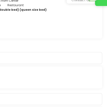
6235
m from Center
e
Restaurant
double bed) (queen size bed)