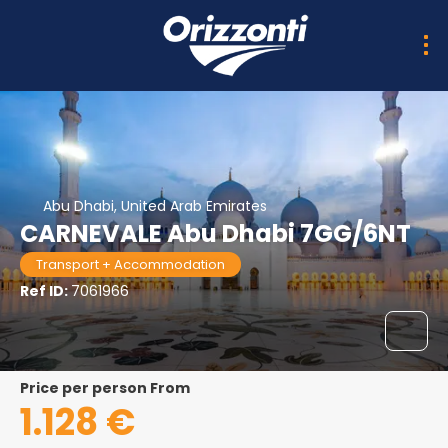
Abu Dhabi, United Arab Emirates
CARNEVALE Abu Dhabi 7GG/6NT
Transport + Accommodation
Ref ID:
7061966
price per person From
1.128 €