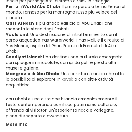
ideale per passeggiate, ciclismo e relax in spiaggia.
Ferrari World Abu Dhabi
:
Il primo parco a tema Ferrari al
mondo, famoso per la montagna russa più veloce del
pianeta.
Qasr Al Hosn
:
Il più antico edificio di Abu Dhabi, che
racconta la storia degli Emirati.
Yas Island
:
Una destinazione di intrattenimento con il
parco acquatico Yas Waterworld, il Yas Mall, e il circuito di
Yas Marina, ospite del Gran Premio di Formula 1 di Abu
Dhabi.
Saadiyat Island:
Una destinazione culturale emergente,
con spiagge immacolate, campi da golf e presto altri
musei e gallerie.
Mangrovie di Abu Dhabi
:
Un ecosistema unico che offre
la possibilità di esplorare in kayak o con altre attività
acquatiche.
Abu Dhabi è una città che bilancia armoniosamente il
fasto contemporaneo con il suo patrimonio culturale,
offrendo ai visitatori un'esperienza ricca e variegata,
piena di scoperte e avventure.
More info