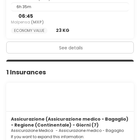
you connected, and satellite programming provides
6h 35m
entertainment. Bathrooms feature separate bathtubs
and showers, complimentary toiletries, and hair dryers.
06:45
Conveniences include laptop-compatible safes and
Malpensa
(MXP)
desks, and housekeeping is provided daily.
23 KG
ECONOMY VALUE
Grab a bite at Blue Bar, one of the hotel's 3 restaurants, or
stay in and take advantage of the 24-hour room service.
See details
Snacks are also available at the coffee shop/cafe. Unwind
at the end of the day with a drink at the bar/lounge or
the poolside bar. Buffet breakfasts are available daily
from 6:30 AM to 10:30 AM for a fee.
1 Insurances
Featured amenities include a 24-hour business center,
limo/town car service, and complimentary newspapers in
the lobby. Event facilities at this hotel consist of
conference space and meeting rooms. A roundtrip airport
shuttle is provided for a surcharge (available 24 hours),
and free valet parking is available onsite.
Assicurazione (Assicurazione medico - Bagaglio)
- Regione (Continentale) - Giorni (7)
Assicurazione Medica
-
Assicurazione medico - Bagaglio
If you want to expand this information: