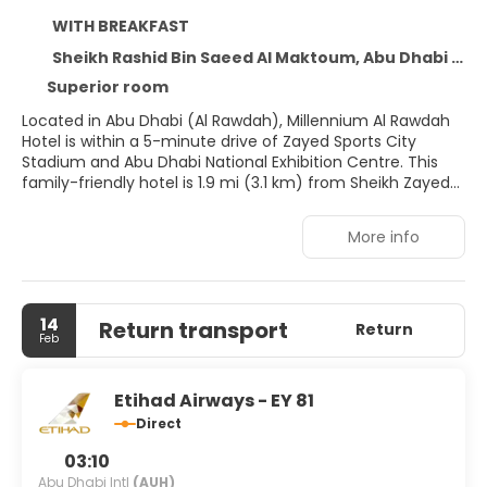
WITH BREAKFAST
Sheikh Rashid Bin Saeed Al Maktoum, Abu Dhabi 2785
Superior room
Located in Abu Dhabi (Al Rawdah), Millennium Al Rawdah
Hotel is within a 5-minute drive of Zayed Sports City
Stadium and Abu Dhabi National Exhibition Centre. This
family-friendly hotel is 1.9 mi (3.1 km) from Sheikh Zayed
Grand Mosque and 8.4 mi (13.5 km) from Abu Dhabi Mall.
More info
Relax at the full-service spa, where you can enjoy
massages, body treatments, and facials. You're sure to
appreciate the recreational amenities, which include 2
outdoor pools, a steam room, and a 24-hour fitness
14
Return transport
center. Additional features at this hotel include
Return
Feb
complimentary wireless internet access, concierge
services, and babysitting (surcharge). Getting to the surf
and sand is a breeze with the beach shuttle (surcharge).
Etihad Airways - EY 81
Direct
Make yourself at home in one of the 281 air-conditioned
rooms featuring minibars and flat-screen televisions.
03:10
Complimentary wired and wireless internet access keeps
Abu Dhabi Intl
(AUH)