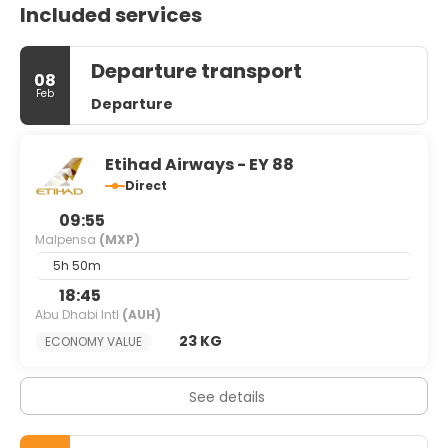
Included services
Departure transport
08
Feb
Departure
Etihad Airways - EY 88
Direct
09:55
Malpensa
(MXP)
5h 50m
18:45
Abu Dhabi Intl
(AUH)
23 KG
ECONOMY VALUE
See details