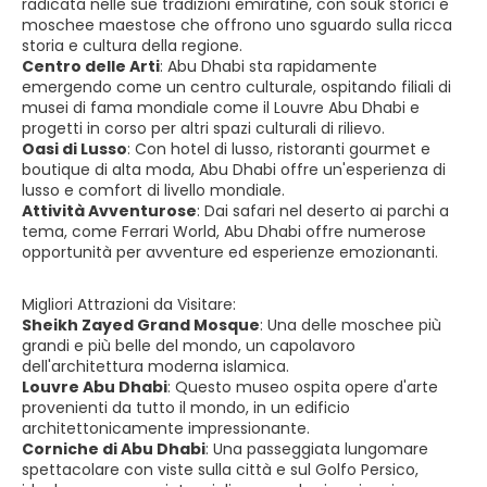
radicata nelle sue tradizioni emiratine, con souk storici e
moschee maestose che offrono uno sguardo sulla ricca
storia e cultura della regione.
Centro delle Arti
:
Abu Dhabi sta rapidamente
emergendo come un centro culturale, ospitando filiali di
musei di fama mondiale come il Louvre Abu Dhabi e
progetti in corso per altri spazi culturali di rilievo.
Oasi di Lusso
:
Con hotel di lusso, ristoranti gourmet e
boutique di alta moda, Abu Dhabi offre un'esperienza di
lusso e comfort di livello mondiale.
Attività Avventurose
:
Dai safari nel deserto ai parchi a
tema, come Ferrari World, Abu Dhabi offre numerose
opportunità per avventure ed esperienze emozionanti.
Migliori Attrazioni da Visitare:
Sheikh Zayed Grand Mosque
:
Una delle moschee più
grandi e più belle del mondo, un capolavoro
dell'architettura moderna islamica.
Louvre Abu Dhabi
:
Questo museo ospita opere d'arte
provenienti da tutto il mondo, in un edificio
architettonicamente impressionante.
Corniche di Abu Dhabi
:
Una passeggiata lungomare
spettacolare con viste sulla città e sul Golfo Persico,