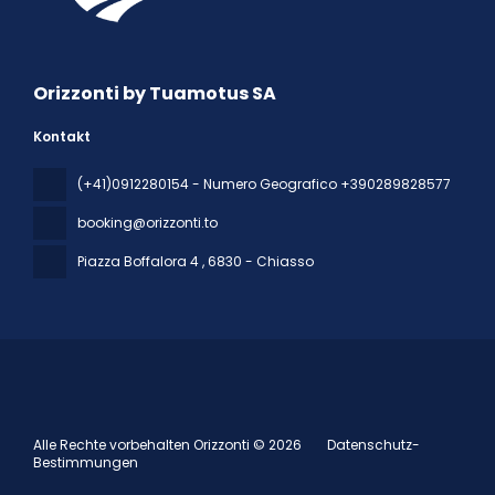
Orizzonti by Tuamotus SA
Kontakt
(+41)0912280154 - Numero Geografico +390289828577
booking@orizzonti.to
Piazza Boffalora 4
, 6830 - Chiasso
Alle Rechte vorbehalten Orizzonti © 2026
Datenschutz-
Bestimmungen