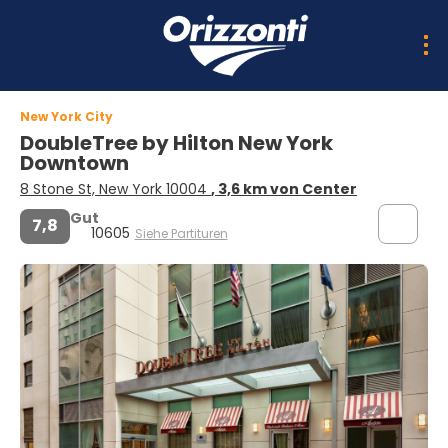
New York City
DoubleTree by Hilton New York
Downtown
8 Stone St, New York 10004
, 3,6 km von Center
Gut
7,8
10605
Siehe Partituren