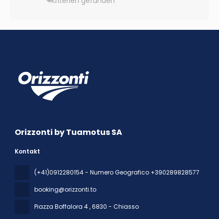
Kriterien gefunden
Orizzonti by Tuamotus SA
Kontakt
(+41)0912280154 - Numero Geografico +390289828577
booking@orizzonti.to
Piazza Boffalora 4
, 6830 - Chiasso