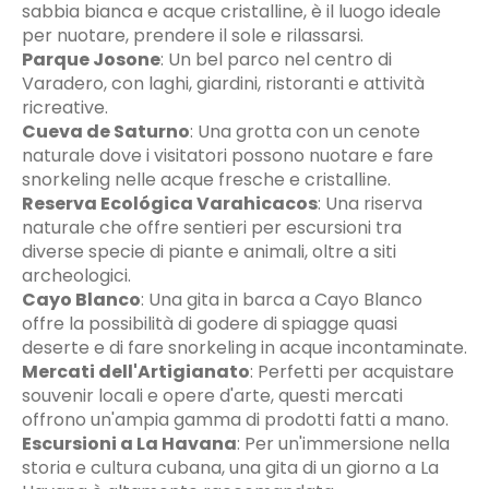
sabbia bianca e acque cristalline, è il luogo ideale
per nuotare, prendere il sole e rilassarsi.
Parque Josone
:
Un bel parco nel centro di
Varadero, con laghi, giardini, ristoranti e attività
ricreative.
Cueva de Saturno
:
Una grotta con un cenote
naturale dove i visitatori possono nuotare e fare
snorkeling nelle acque fresche e cristalline.
Reserva Ecológica Varahicacos
:
Una riserva
naturale che offre sentieri per escursioni tra
diverse specie di piante e animali, oltre a siti
archeologici.
Cayo Blanco
:
Una gita in barca a Cayo Blanco
offre la possibilità di godere di spiagge quasi
deserte e di fare snorkeling in acque incontaminate.
Mercati dell'Artigianato
:
Perfetti per acquistare
souvenir locali e opere d'arte, questi mercati
offrono un'ampia gamma di prodotti fatti a mano.
Escursioni a La Havana
:
Per un'immersione nella
storia e cultura cubana, una gita di un giorno a La