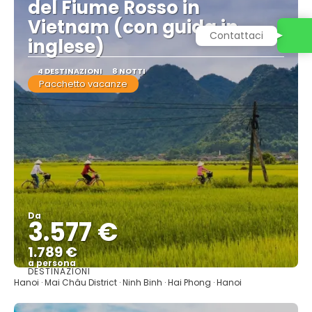
del Fiume Rosso in
Vietnam (con guida in
Contattaci
inglese)
4 DESTINAZIONI
8 NOTTI
Pacchetto vacanze
Da
3.577 €
1.789 €
a persona
DESTINAZIONI
Vedere
Hanoi · Mai Châu District · Ninh Binh · Hai Phong · Hanoi