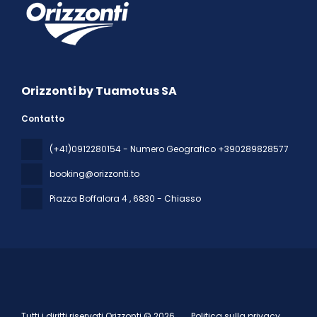
Orizzonti by Tuamotus SA
Contatto
(+41)0912280154 - Numero Geografico +390289828577
booking@orizzonti.to
Piazza Boffalora 4
, 6830 - Chiasso
Tutti i diritti riservati Orizzonti © 2026
Politica sulla privacy