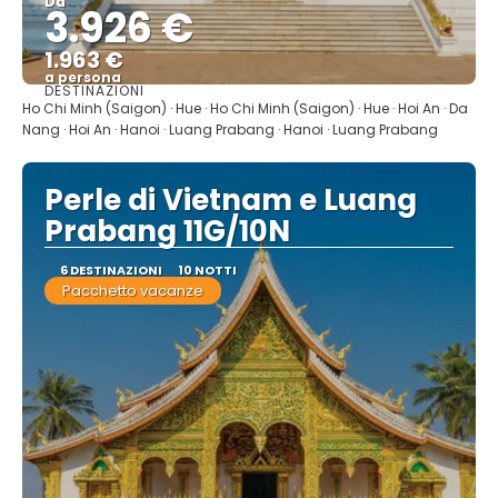
Da
3.926 €
1.963 €
a persona
DESTINAZIONI
Vedere
Ho Chi Minh (Saigon) · Hue · Ho Chi Minh (Saigon) · Hue · Hoi An · Da
Nang · Hoi An · Hanoi · Luang Prabang · Hanoi · Luang Prabang
Perle di Vietnam e Luang
Prabang 11G/10N
6 DESTINAZIONI
10 NOTTI
Pacchetto vacanze