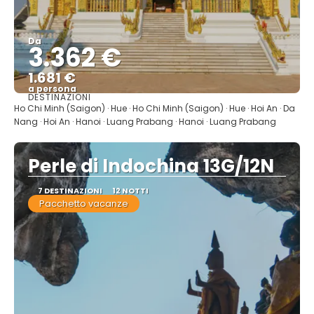
Da
3.362 €
1.681 €
a persona
DESTINAZIONI
Vedere
Ho Chi Minh (Saigon) · Hue · Ho Chi Minh (Saigon) · Hue · Hoi An · Da
Nang · Hoi An · Hanoi · Luang Prabang · Hanoi · Luang Prabang
Perle di Indochina 13G/12N
7 DESTINAZIONI
12 NOTTI
Pacchetto vacanze