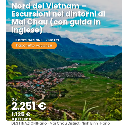
Nord del Vietnam –
Escursioni nei dintorni di
Mai Chau (con guida in
inglese)
3 DESTINAZIONI
7 NOTTI
Pacchetto vacanze
Da
2.251 €
1.125 €
a persona
DESTINAZIONI
Hanoi · Mai Châu District · Ninh Binh · Hanoi
Vedere