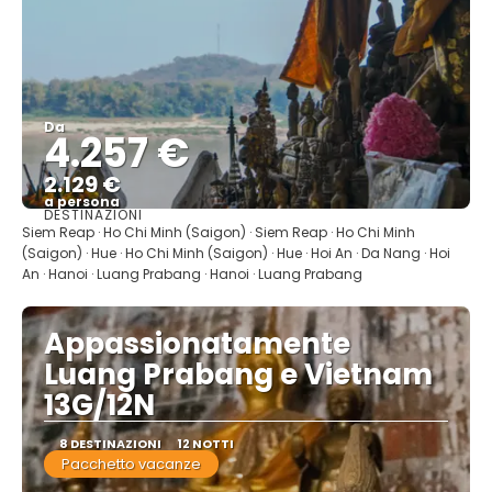
Da
4.257 €
2.129 €
a persona
DESTINAZIONI
Vedere
Siem Reap · Ho Chi Minh (Saigon) · Siem Reap · Ho Chi Minh
(Saigon) · Hue · Ho Chi Minh (Saigon) · Hue · Hoi An · Da Nang · Hoi
An · Hanoi · Luang Prabang · Hanoi · Luang Prabang
Appassionatamente
Luang Prabang e Vietnam
13G/12N
8 DESTINAZIONI
12 NOTTI
Pacchetto vacanze