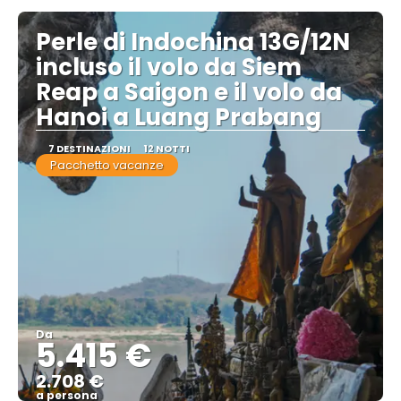
Perle di Indochina 13G/12N
incluso il volo da Siem
Reap a Saigon e il volo da
Hanoi a Luang Prabang
7 DESTINAZIONI
12 NOTTI
Pacchetto vacanze
Da
5.415 €
2.708 €
a persona