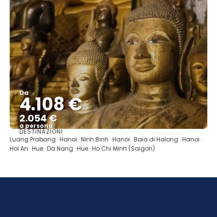
Da
4.108 €
2.054 €
a persona
DESTINAZIONI
Vedere
Luang Prabang · Hanoi · Ninh Binh · Hanoi · Baia di Halong · Hanoi ·
Hoi An · Hue · Da Nang · Hue · Ho Chi Minh (Saigon)