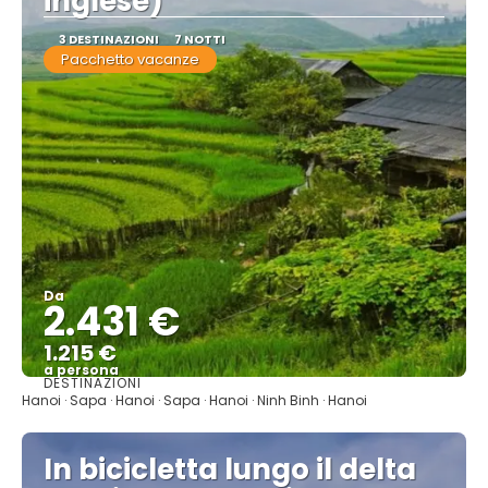
inglese)
3 DESTINAZIONI
7 NOTTI
Pacchetto vacanze
Da
2.431 €
1.215 €
a persona
DESTINAZIONI
Vedere
Hanoi · Sapa · Hanoi · Sapa · Hanoi · Ninh Binh · Hanoi
In bicicletta lungo il delta