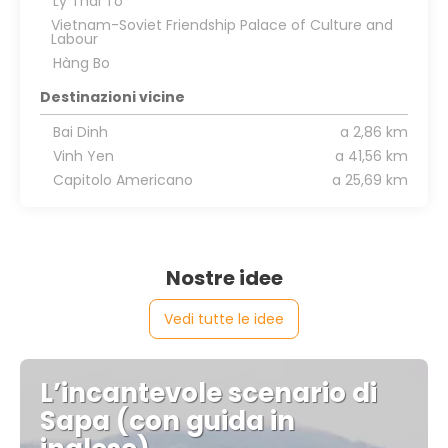
Ly Thái To
Vietnam-Soviet Friendship Palace of Culture and
Labour
Hàng Bo
Destinazioni vicine
Bai Dinh
a 2,86 km
Vinh Yen
a 41,56 km
Capitolo Americano
a 25,69 km
Nostre idee
Vedi tutte le idee
L’incantevole scenario di
Sapa (con guida in