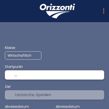
KI-Trips
Trip Planner
Anreise + Unterkunft
Pake
Klasse
Startpunkt
Ziel
Abreisedatum
Abreisedatum