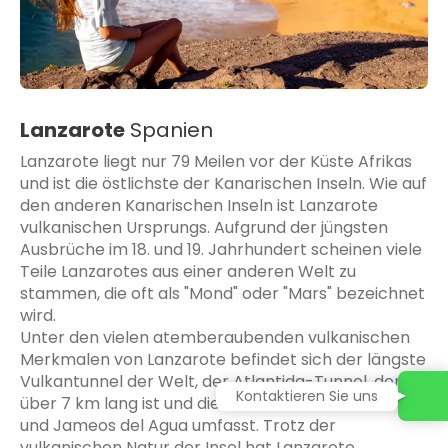
Lanzarote
Spanien
Lanzarote liegt nur 79 Meilen vor der Küste Afrikas
und ist die östlichste der Kanarischen Inseln. Wie auf
den anderen Kanarischen Inseln ist Lanzarote
vulkanischen Ursprungs. Aufgrund der jüngsten
Ausbrüche im 18. und 19. Jahrhundert scheinen viele
Teile Lanzarotes aus einer anderen Welt zu
stammen, die oft als "Mond" oder "Mars" bezeichnet
wird.
Unter den vielen atemberaubenden vulkanischen
Merkmalen von Lanzarote befindet sich der längste
Vulkantunnel der Welt, der Atlantida-Tunnel, der
Kontaktieren Sie uns
über 7 km lang ist und die La Cueva de los Verdes
und Jameos del Agua umfasst. Trotz der
vulkanischen Natur der Insel hat Lanzarote